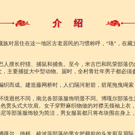
介 绍
族对居住在这一地区古老居民的习惯称呼，“珞”，在藏文里
巴人擅长狩猎、捕鼠和捕鱼。至今，米古巴和民荣部落仍
次，主要捕捉大中型动物。届时，全村青壮年男子都必须
编织而成。建造藤网桥时，人们隔河射箭，箭尾拖曳绳索
环境迥然不同，南北各部落服饰明显不同。博嘎尔部落生
黑色贯头式大坎肩。女子穿野麻织物做的对襟无领袖上衣
崩尼等部落服饰较为简洁，男女服装都只将布块围在身上
博嘎尔、德根、棱波等部落的男女把额前的头发剪至眉际