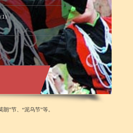
（1）
朗”节、“泥乌节”等。