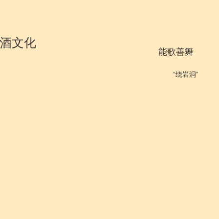
酒文化
能歌善舞
“绕岩洞”