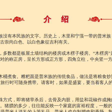
介 绍
族没有本民族的文字。历史上，木里和宁蒗一带的普米族
自古崇尚白色、以白色象征吉利有关。
，多数都是板屋土墙结构的楼房或木楞子楼房。“木楞房
正对的称正房，呈长方形或正方形，四角立柱，中央竖一方
木桶煮食。糌粑面是普米族的传统食品，做法是将粮食炒
、旅行时可随身携带。请客时，如果是盛宴，要当着客人
殊方式，即将猪宰杀后，去骨及内脏，用盐和花椒作成腌
来。猪膘的多少，往往能反映一个家庭的富裕程度，一般
膘是普米人送礼的上等礼品。普米人也自制腊肉和香肠，