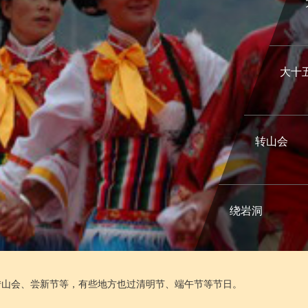
大十
转山会
绕岩洞
转山会、尝新节等，有些地方也过清明节、端午节等节日。