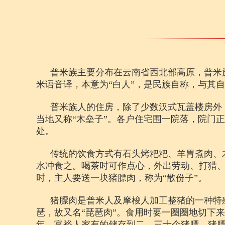
普米族主要分布在云南省西北部高原，普米
米语音译，本意为“白人”，是民族自称，与其
普米族人的住房，除了少数汉式瓦盖楼房外
当地又称“木垒子”。各户住宅围一院落，院门
处。
传统的饮食方式有石头烤粑粑、羊胃煮肉、
水冲食之。喝茶时可作点心，外出劳动、打猎
时，主人要送一块猪膘肉，称为“散份子”。
猪膘肉是普米人及摩梭人加工整猪的一种特
琶，故又名“琵琶肉”。食用时要一圈圈地切下
年，富裕人家有的储存到二、三十个猪膘。猪