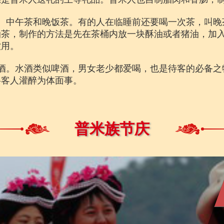
、中午茶和晚饭茶。有的人在临睡前还要喝一次茶，叫晚
油茶，制作的方法是先在茶桶内放一块酥油或者猪油，加
饮用。
酒。水酒类似啤酒，男女老少都爱喝，也是待客的必备之
将客人灌醉为体面事。
普米族节庆