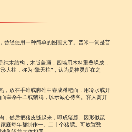
，曾经使用一种简单的图画文字。普米一词是普
”是纯木结构，木版盖顶，四墙用木料重叠垛成，
形大柱，称为“擎天柱”，认为是神灵所在之
熟，放在手碓或脚碓中舂成糌粑面，用冷水或开
的面宰杀牛羊或猪鸡，以示诚心待客。客人离开
肉，然后把猪皮缝起来，即成猪膘。因形似琵
的家庭每年都制作一、二十个猪膘。可放置数
制法和汉族大体相同。