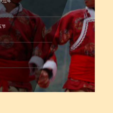
大过年
五节