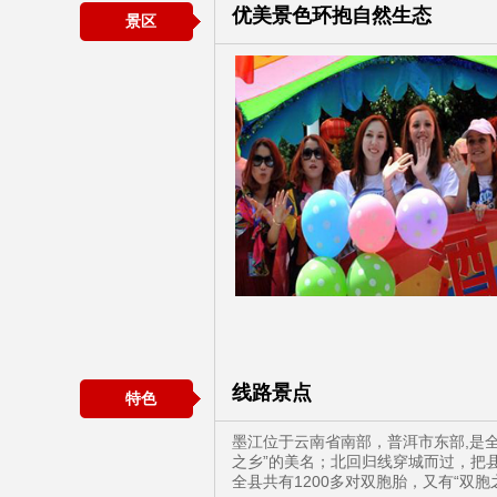
优美景色环抱自然生态
景区
线路景点
特色
墨江位于云南省南部，普洱市东部,是全
之乡”的美名；北回归线穿城而过，把
全县共有1200多对双胞胎，又有“双胞