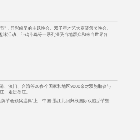
阳节”，异彩纷呈的主题晚会、双子星才艺大赛暨颁奖晚会、
潭趣味活动、斗鸡斗鸟等一系列深受当地群众和来自世界各
、澳门、台湾等20多个国家和地区9000余对双胞胎参与
江、走进墨江。
国品牌节会颁奖盛典”上，中国·墨江北回归线国际双胞胎节暨