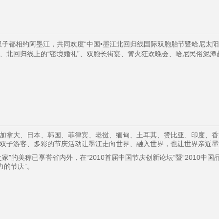
双子都相约阿墨江，共同欢度“中国•墨江北回归线国际双胞胎节暨哈尼太
、北回归线上的“密境婚礼”、双胞长街宴、篝火狂欢晚会、哈尼民俗泥
加拿大、日本、韩国、菲律宾、老挝、缅甸、土耳其、赞比亚、印度、香港
双子游客、多彩的节庆活动让墨江走向世界、融入世界，也让世界亲近墨
家”的美称已享誉省内外，在“2010首届中国节庆创新论坛”暨“2010中
力的节庆”。