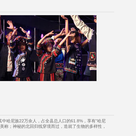
哈尼族22万余人，占全县总人口的61.8%，享有“哈尼
的美称；神秘的北回归线穿境而过，造就了生物的多样性，